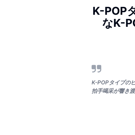
K-PO
なK-
K-POPタイプの
拍手喝采が響き渡