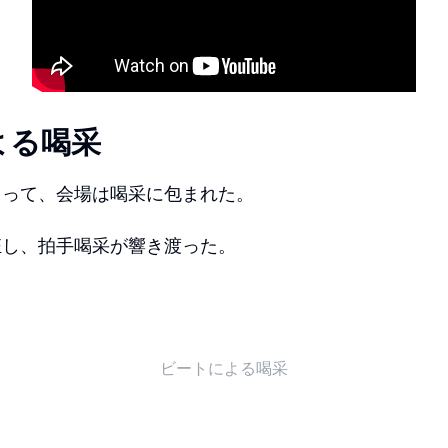
よる喝采
よって、会場は喝采に包まれた。
狂し、拍手喝采が響き渡った。
ビートによる喝采