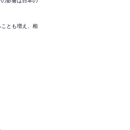
その影響は日本の
ることも増え、相
る。