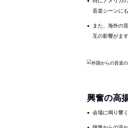
特にアメリカ
音楽シーンに
また、海外の
互の影響がま
興奮の高
会場に鳴り響
聴衆からの温