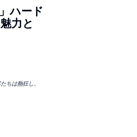
L」ハード
の魅力と
客たちは熱狂し、