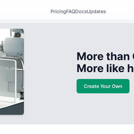
Pricing
FAQ
Docs
Updates
More than 
More like
Create Your Own