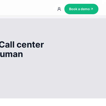
Book a demo
Call center
 human