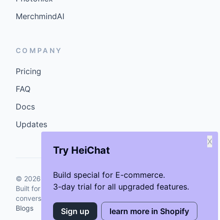
MerchmindAI
COMPANY
Pricing
FAQ
Docs
Updates
X
Try HeiChat
Build special for E-commerce.
©
2026
GenCybers Inc. All rights reserved.
3-day trial for all upgraded features.
Built for storefronts that want faster answers and cleaner
conversions.
Blogs
Sign up
learn more in Shopify