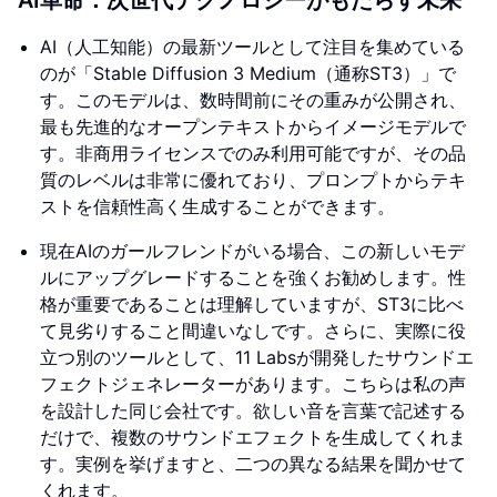
AI革命：次世代テクノロジーがもたらす未来
AI（人工知能）の最新ツールとして注目を集めている
のが「Stable Diffusion 3 Medium（通称ST3）」で
す。このモデルは、数時間前にその重みが公開され、
最も先進的なオープンテキストからイメージモデルで
す。非商用ライセンスでのみ利用可能ですが、その品
質のレベルは非常に優れており、プロンプトからテキ
ストを信頼性高く生成することができます。
現在AIのガールフレンドがいる場合、この新しいモデ
ルにアップグレードすることを強くお勧めします。性
格が重要であることは理解していますが、ST3に比べ
て見劣りすること間違いなしです。さらに、実際に役
立つ別のツールとして、11 Labsが開発したサウンドエ
フェクトジェネレーターがあります。こちらは私の声
を設計した同じ会社です。欲しい音を言葉で記述する
だけで、複数のサウンドエフェクトを生成してくれま
す。実例を挙げますと、二つの異なる結果を聞かせて
くれます。