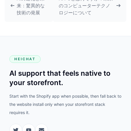
来：驚異的な
のコンピューターテクノ
技術の発展
ロジーについて
HEICHAT
AI support that feels native to
your storefront.
Start with the Shopify app when possible, then fall back to
the website install only when your storefront stack
requires it.