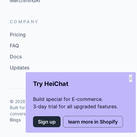
MerchmindAI
COMPANY
Pricing
FAQ
Docs
Updates
X
Try HeiChat
Build special for E-commerce.
©
2026
GenCybers Inc. All rights reserved.
3-day trial for all upgraded features.
Built for storefronts that want faster answers and cleaner
conversions.
Blogs
Sign up
learn more in Shopify