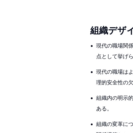
組織デザ
現代の職場関
点として挙げ
現代の職場は
理的安全性の
組織内の明示
ある。
組織の変革に