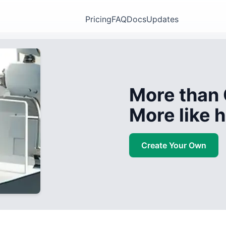
Pricing
FAQ
Docs
Updates
More than 
More like
Create Your Own