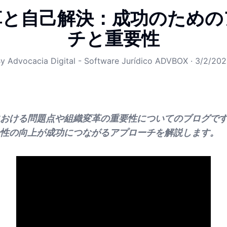
革と自己解決：成功のための
チと重要性
By
Advocacia Digital - Software Jurídico ADVBOX
·
3/2/202
おける問題点や組織変革の重要性についてのブログで
性の向上が成功につながるアプローチを解説します。