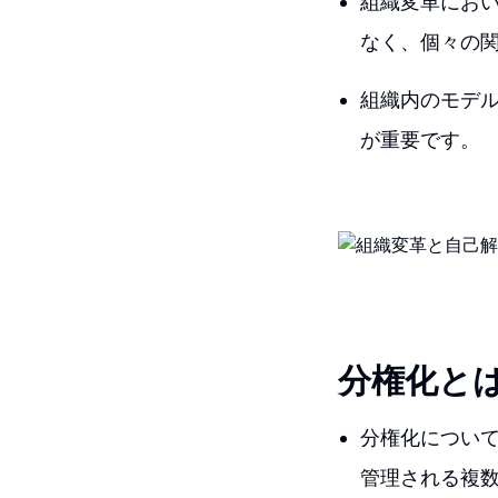
組織変革にお
なく、個々の
組織内のモデ
が重要です。
分権化と
分権化につい
管理される複