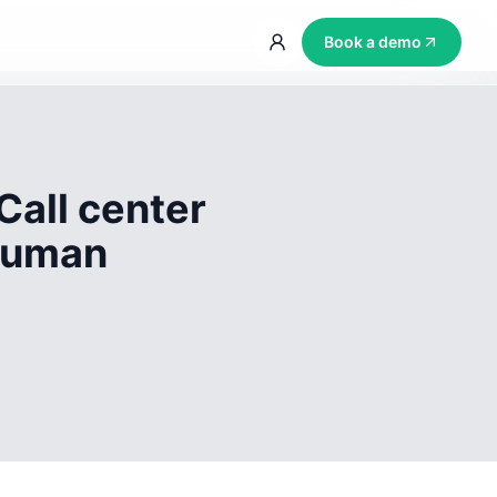
Book a demo
Call center
 human