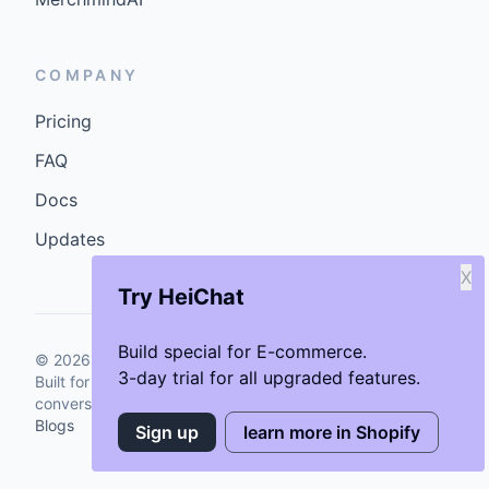
COMPANY
Pricing
FAQ
Docs
Updates
X
Try HeiChat
Build special for E-commerce.
©
2026
GenCybers Inc. All rights reserved.
3-day trial for all upgraded features.
Built for storefronts that want faster answers and cleaner
conversions.
Blogs
Sign up
learn more in Shopify