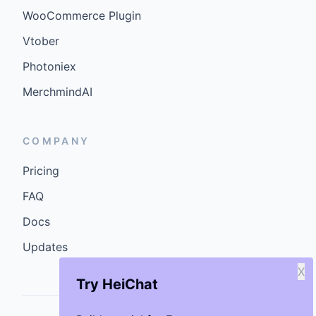
WooCommerce Plugin
Vtober
Photoniex
MerchmindAI
COMPANY
Pricing
FAQ
Docs
Updates
X
Try HeiChat