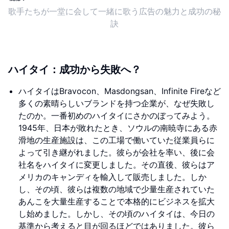
歌手たちが一堂に会して一緒に歌う広告の魅力と成功の秘
訣
ハイタイ：成功から失敗へ？
ハイタイはBravocon、Masdongsan、Infinite Fireなど
多くの素晴らしいブランドを持つ企業が、なぜ失敗し
たのか。一番初めのハイタイにさかのぼってみよう。
1945年、日本が敗れたとき、ソウルの南暁寺にある赤
滑地の生産施設は、この工場で働いていた従業員らに
よって引き継がれました。彼らが会社を率い、後に会
社名をハイタイに変更しました。その直後、彼らはア
メリカのキャンディを輸入して販売しました。しか
し、その頃、彼らは複数の地域で少量生産されていた
あんこを大量生産することで本格的にビジネスを拡大
し始めました。しかし、その頃のハイタイは、今日の
基準から考えると目が回るほどではありました。彼ら