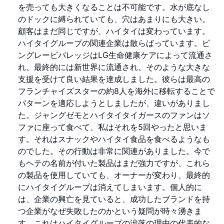
を売っても大きくなることは不可能です。水が底なし
のドックに縛られていても、穴はあまりにも大きい。
顧客はまだ同じですが、ハイタイは変わっています。
ハイタイグループの関連企業は散らばっています。ビ
ングレービバレッジはLG生命健康ケアによって流通さ
れ、最終的には新世界に流通され、そのような大きな
支援を受けて良い結果を達成しました。彼らは最高の
フランチャイズスターの約8人を海外に移転することで
パターンを適応しようとしましたが、違いがありまし
た。ジャングゼモとハイタイタイガースのファンはソ
ファに座って食べて、私はそれを5回やったと思いま
す。それはスナックやハイタイ食品を食べるようなも
のでした。その行動は非常に関連がありました。今で
もヘテの名前が付いた製品はまだ強力ですが、これら
の製品を使用していても、オーナーが変わり、最終的
にハイタイグループは消えてしまいます。個人的に
は、企業の興亡を見ていると、成功したブランドを持
つ企業がなぜ失敗したのかという疑問が時々湧きま
す。これはハイタイグループの没落の理由の代表的な