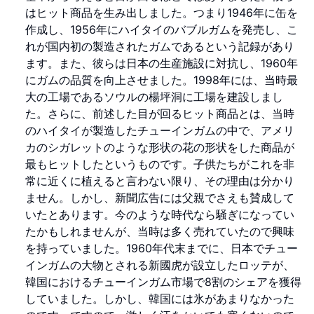
はヒット商品を生み出しました。つまり1946年に缶を
作成し、1956年にハイタイのバブルガムを発売し、こ
れが国内初の製造されたガムであるという記録があり
ます。また、彼らは日本の生産施設に対抗し、1960年
にガムの品質を向上させました。1998年には、当時最
大の工場であるソウルの楊坪洞に工場を建設しまし
た。さらに、前述した目が回るヒット商品とは、当時
のハイタイが製造したチューインガムの中で、アメリ
カのシガレットのような形状の花の形状をした商品が
最もヒットしたというものです。子供たちがこれを非
常に近くに植えると言わない限り、その理由は分かり
ません。しかし、新聞広告には父親でさえも賛成して
いたとあります。今のような時代なら騒ぎになってい
たかもしれませんが、当時は多く売れていたので興味
を持っていました。1960年代末までに、日本でチュー
インガムの大物とされる新國虎が設立したロッテが、
韓国におけるチューインガム市場で8割のシェアを獲得
していました。しかし、韓国には氷があまりなかった