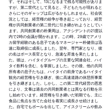
す。それはそして、13になるまで残る可能性がありま
すが、第二世代として見ると、子どもたちが現れると
さらにそのギャップは広がるかもしれません。社会状
況としては、経営権の紛争が巻き起こっており、経営
権が共同創業者の第二世代に引き継がれようとしてい
ます。共同創業者の朴秉周は、アクシデントの21度以
内で2時の会議が開かれます。この時、29歳でアメリ
カ留学経験のある息子であるマネージャー朴健倍は迅
速に取締役に成長しました。翌年、専門家となり、彼
の名はボース長官となり、急速な昇進を果たしまし
た。彼は、ハイタイグループの主要な関連会社、ハイ
タイ飲料を含む、を掌握しました。その後、他の共同
所有者の息子たちは、ハイタイの前身であるハイタイ
観光の経営権を引き継ぎ、後に高速道路の休憩所事業
を引き継ぎました。しかし、この第二世代経営の恩恵
により、文養は過去の共同創業者とは異なる行動を示
し始めています。経営権を引き継いだ初期でも、主に
食品に焦点を当てた会社を着実に成長させ続けまし
た。自宅でもボールを出して、アイスクリームや飲み