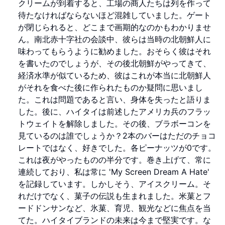
クリームが到着すると、工場の商人たちは列を作って
待たなければならないほど混雑していました。ゲート
が閉じられると、どこまで画期的なのかもわかりませ
ん。南北赤十字社の会談中、彼らは当時の北朝鮮人に
味わってもらうように勧めました。おそらく彼はそれ
を書いたのでしょうが、その後北朝鮮がやってきて、
経済水準が似ているため、彼はこれが本当に北朝鮮人
がそれを食べた後に作られたものか疑問に思いまし
た。これは問題であると言い、身体を失ったと語りま
した。後に、ハイタイは前述したアメリカ兵のフラッ
トウェイトを解除しました。その後、ブラボーコンを
見ているのは誰でしょうか？2本のバーはただのチョコ
レートではなく、好きでした。各ピーナッツが0です。
これは夜がやったものの半分です。巻き上げて、常に
連続しており、私は常に 'My Screen Dream A Hate'
を記録しています。しかしそう、アイスクリーム。そ
れだけでなく、菓子の伝説も生まれました。米菓とフ
ードドンサンなど、氷菓、育児、観光などに焦点を当
てた。ハイタイブランドの未来は今まで堅実です。な