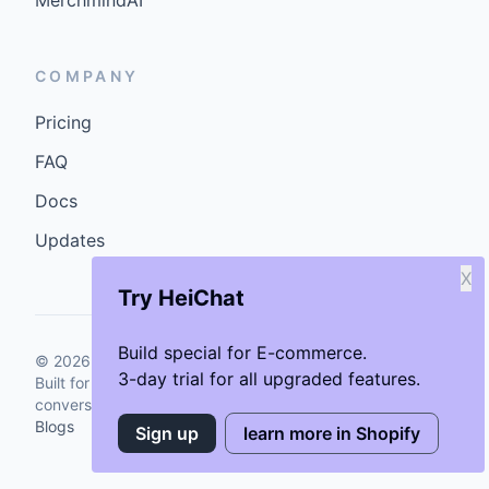
MerchmindAI
COMPANY
Pricing
FAQ
Docs
Updates
X
Try HeiChat
Build special for E-commerce.
©
2026
GenCybers Inc. All rights reserved.
3-day trial for all upgraded features.
Built for storefronts that want faster answers and cleaner
conversions.
Blogs
Sign up
learn more in Shopify