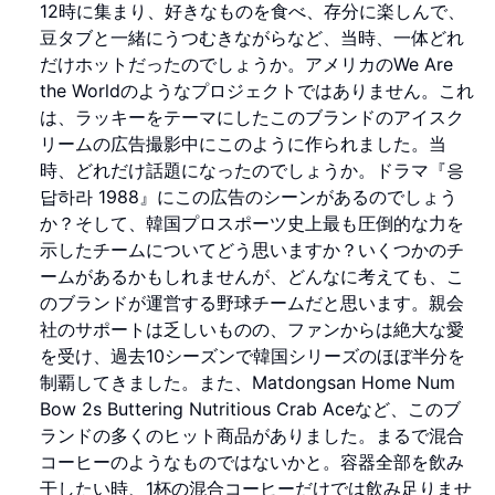
12時に集まり、好きなものを食べ、存分に楽しんで、
豆タブと一緒にうつむきながらなど、当時、一体どれ
だけホットだったのでしょうか。アメリカのWe Are
the Worldのようなプロジェクトではありません。これ
は、ラッキーをテーマにしたこのブランドのアイスク
リームの広告撮影中にこのように作られました。当
時、どれだけ話題になったのでしょうか。ドラマ『응
답하라 1988』にこの広告のシーンがあるのでしょう
か？そして、韓国プロスポーツ史上最も圧倒的な力を
示したチームについてどう思いますか？いくつかのチ
ームがあるかもしれませんが、どんなに考えても、こ
のブランドが運営する野球チームだと思います。親会
社のサポートは乏しいものの、ファンからは絶大な愛
を受け、過去10シーズンで韓国シリーズのほぼ半分を
制覇してきました。また、Matdongsan Home Num
Bow 2s Buttering Nutritious Crab Aceなど、このブ
ランドの多くのヒット商品がありました。まるで混合
コーヒーのようなものではないかと。容器全部を飲み
干したい時、1杯の混合コーヒーだけでは飲み足りませ