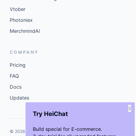
Vtober
Photoniex
MerchmindAI
COMPANY
Pricing
FAQ
Docs
Updates
X
Try HeiChat
Build special for E-commerce.
©
2026
GenCybers Inc. All rights reserved.