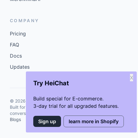
COMPANY
Pricing
FAQ
Docs
Updates
X
Try HeiChat
Build special for E-commerce.
©
2026
GenCybers Inc. All rights reserved.
3-day trial for all upgraded features.
Built for storefronts that want faster answers and cleaner
conversions.
Blogs
Sign up
learn more in Shopify