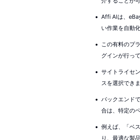
介することが
Affi AIは、
い作業を自動
この有料のプ
グインが行っ
サイトライセ
スを選択でき
バックエンド
合は、特定の
例えば、「ベ
り、最適な製