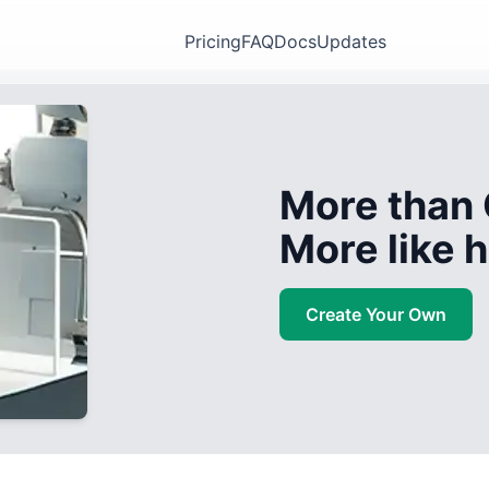
Pricing
FAQ
Docs
Updates
More than 
More like
Create Your Own