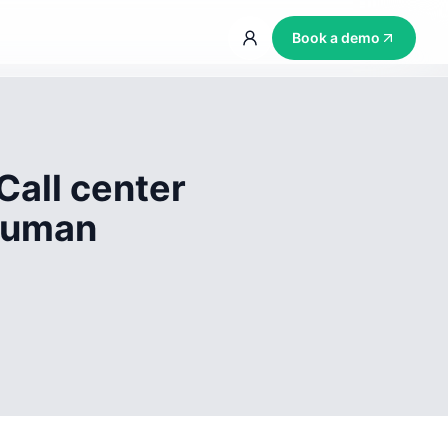
Book a demo
Call center
 human