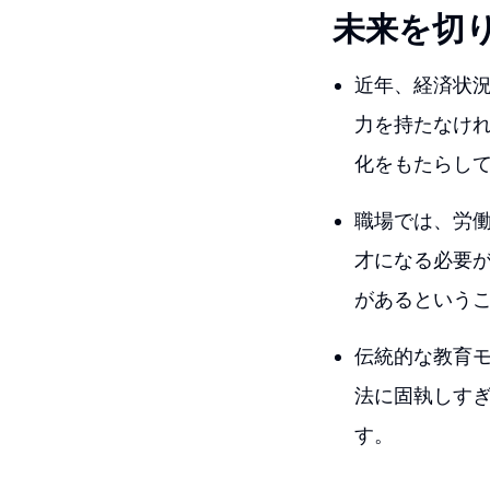
未来を切
近年、経済状
力を持たなけ
化をもたらし
職場では、労
才になる必要
があるという
伝統的な教育
法に固執しす
す。