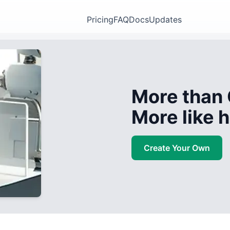
Pricing
FAQ
Docs
Updates
More than 
More like
Create Your Own