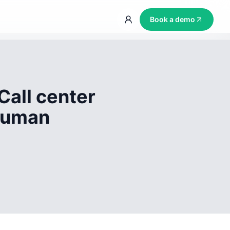
Book a demo
Call center
 human