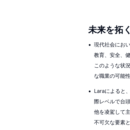
未来を拓
現代社会にお
教育、安全、
このような状
な職業の可能
Laraによる
際レベルで台
他を凌駕して
不可欠な要素