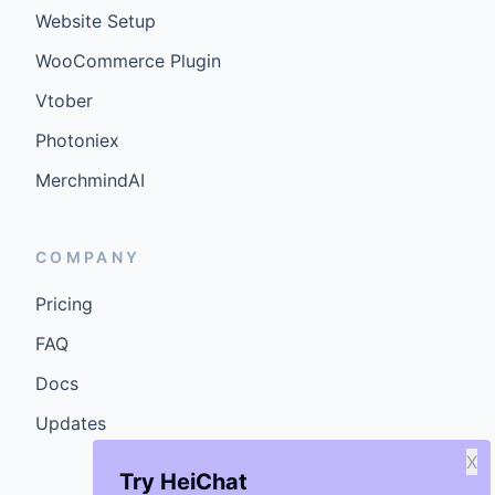
Website Setup
WooCommerce Plugin
Vtober
Photoniex
MerchmindAI
COMPANY
Pricing
FAQ
Docs
Updates
X
Try HeiChat