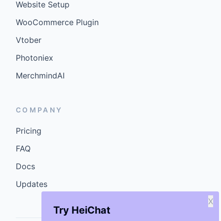
Website Setup
WooCommerce Plugin
Vtober
Photoniex
MerchmindAI
COMPANY
Pricing
FAQ
Docs
Updates
X
Try HeiChat