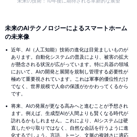
未来の技術：10年後に期待される革新的な展望
未来のAIテクノロジーによるスマートホーム
の未来像
近年、AI（人工知能）技術の進化は目覚ましいものが
あります。自動化システムの普及により、被害の拡大
が懸念される状況が広がっています。特に兵器の領域
において、AIの開発と展開を規制し管理する必要性が
極めて重要視されています。これは軍事的優位性だけ
でなく、世界規模で人命の保護がかかわってくるから
です。
将来、AIの発展が更なる高みへと進むことが予想され
ます。例えば、生成型AIが人間よりも賢くなる時代が
訪れるかもしれません。これにより、AIシステムは硬
直したやり取りではなく、自然な会話を行うように進
化するでしょう。言語、トーン、文脈の複雑さに適応