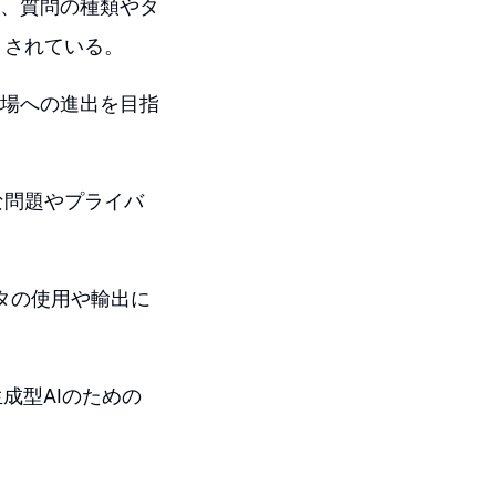
タは、質問の種類やタ
とされている。
ア市場への進出を目指
な問題やプライバ
ータの使用や輸出に
成型AIのための
。