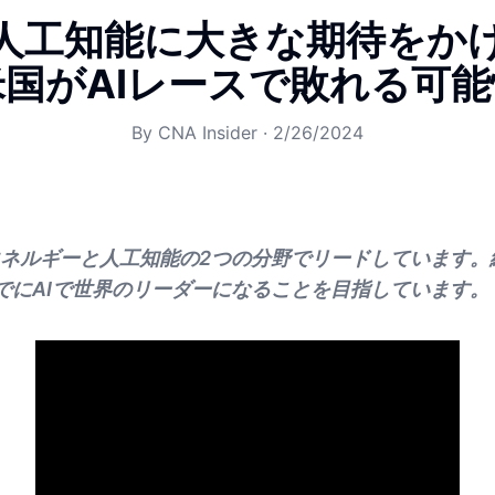
人工知能に大きな期待をか
国がAIレースで敗れる可
By
CNA Insider
·
2/26/2024
ネルギーと人工知能の2つの分野でリードしています。
までにAIで世界のリーダーになることを目指しています。