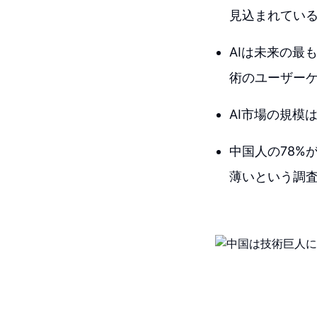
見込まれてい
AIは未来の最
術のユーザー
AI市場の規模
中国人の78%
薄いという調