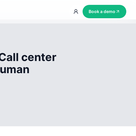
Book a demo
Call center
 human