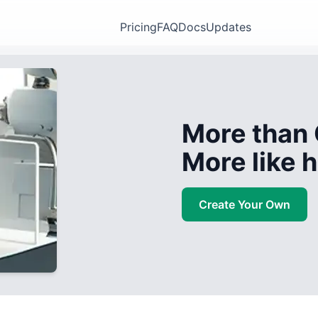
Pricing
FAQ
Docs
Updates
More than 
More like
Create Your Own