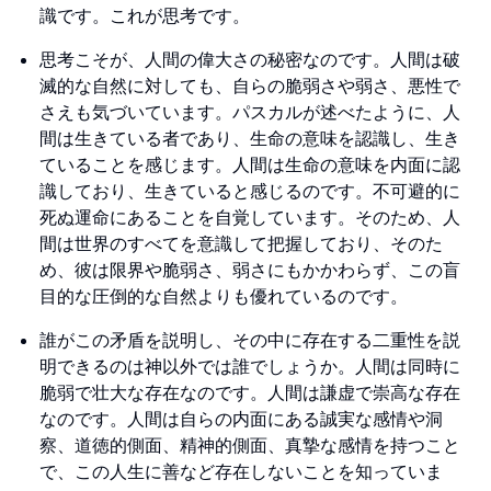
識です。これが思考です。
思考こそが、人間の偉大さの秘密なのです。人間は破
滅的な自然に対しても、自らの脆弱さや弱さ、悪性で
さえも気づいています。パスカルが述べたように、人
間は生きている者であり、生命の意味を認識し、生き
ていることを感じます。人間は生命の意味を内面に認
識しており、生きていると感じるのです。不可避的に
死ぬ運命にあることを自覚しています。そのため、人
間は世界のすべてを意識して把握しており、そのた
め、彼は限界や脆弱さ、弱さにもかかわらず、この盲
目的な圧倒的な自然よりも優れているのです。
誰がこの矛盾を説明し、その中に存在する二重性を説
明できるのは神以外では誰でしょうか。人間は同時に
脆弱で壮大な存在なのです。人間は謙虚で崇高な存在
なのです。人間は自らの内面にある誠実な感情や洞
察、道徳的側面、精神的側面、真摯な感情を持つこと
で、この人生に善など存在しないことを知っていま