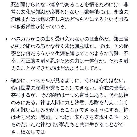
死が避けられない運命であることを悟るためには、非
常な文化や知識が必要とはない。数年後には、永遠の
消滅または永遠の苦しみのどちらかに至るという恐る
べき必然性が待っている。
パスカルがこの生を受け入れないのは当然だ。第三者
の死で終わる愚かな行く末は無意味だ。では、その秘
密とは何だろうか？生涯を通じてこのような苦難、不
幸、不正義を耐え忍ぶための力は一体何か。それを耐
えることができたのはどのようにしてか。
確かに、パスカルが見るように、それは心ではない。
心は世界の深淵を探ることはできない。存在の秘密は
存在するが、その秘密は一つの言葉にある。それは神
のみにある。神は人間に力と決意、忍耐を与え、全く
耐え難い苦しみを耐えることができるようにする。神
は祈り求め、慰め、力づけ、安らぎを表現する唯一の
ものだ。ただ神だけが私たちと共に生きることがで
き、彼なしでは