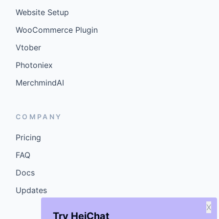
Website Setup
WooCommerce Plugin
Vtober
Photoniex
MerchmindAI
COMPANY
Pricing
FAQ
Docs
Updates
X
Try HeiChat