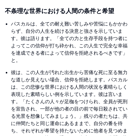
不条理な世界における人間の条件と希望
パスカルは、全ての耐え難い苦しみや苦悩にもかかわ
らず、自分の人生を続ける決意と強さを示していま
す。彼は語ります。「全ての力と生存手段を持つ者に
よってこの信仰が打ち砕かれ、この人生で完全な幸福
を達成できる者によって信仰を拒絶されるべきです」
と。
彼は、この人生が汚れた出生から苦痛な死に至る無力
な道しか見えない場合、信仰を拒絶します。パスカル
は、この悲惨な世界における人間の状況を素晴らしく
表現した素晴らしい例を示しています。彼は言いま
す。「たくさんの人々が足枷をつけられ、全員が死刑
を宣告され、一部が他の者の目の前で毎日殺されてい
る光景を想像してみましょう。」残りの者たちは、共
に仲間たちと同じ運命にあるままで、自分の番を待
ち、それぞれが希望を持たないために他者を見つめま