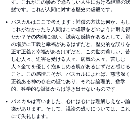
す。これがこの惨めで恐ろしい人生における絶望の状
態です。これが人間に対する歴史の虐殺です。
パスカルはここで考えます：補償の方法は何か、もし
これがなかったら人間はこの虐殺をどのように耐え得
たか？その内側に強い、誠実な感情があるとして、別
の場所に正義と幸福があるはずだと、歴史的な誤りを
正す正義と幸福があるはずだと、この世の貧しい、苦
しむ人々、迫害を受ける人々、病気の人々、苦しむ
人々全てを優しく抱きしめる腕があるはずだと感じる
こと。この感情こそが、パスカルによれば、慈悲深く
正義ある神の存在の証であり、それは論理的、数学
的、科学的な証拠からは導き出せないものです。
パスカルは言いました、心には心には理解しえない論
拠があります。そして、議論の残りについては、これ
にて失礼します。