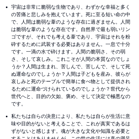
宇宙は非常に脆弱な生物であり、わずかな幸福と多く
の苦痛と悲しみを抱えています。死に至る短い命の中
で、人間は脆弱な葦のような存在に過ぎません。人間
は脆弱な葦のような存在です。自然界で最も弱いリン
ゴですが、それでも考える葦であり、宇宙はそれを粉
砕するために武装する必要はありません。一息で十分
です。一滴の水で砕けます。人間の脆弱さ、その弱
さ、そして哀しみ。これこそが人間の本質なのでしょ
うか？人間は生まれ、苦しんで、苦しんで、そして死
ぬ運命なのでしょうか？人間は子どもを産み、彼らが
哀しみと死のテーブルで簡単に食べ物として提供され
るために運命づけられているのでしょうか？世代から
世代へと、目的の欠如、褒め、そして決定で極悪なの
です。
私たちは自らの決意により、私たちは自らが生活に意
味や目的がないと考えることで、これが真実であるは
ずがないと感じます。魂が大きな文化や知識を必要と
することはありませんが、この世の生活には真の満足