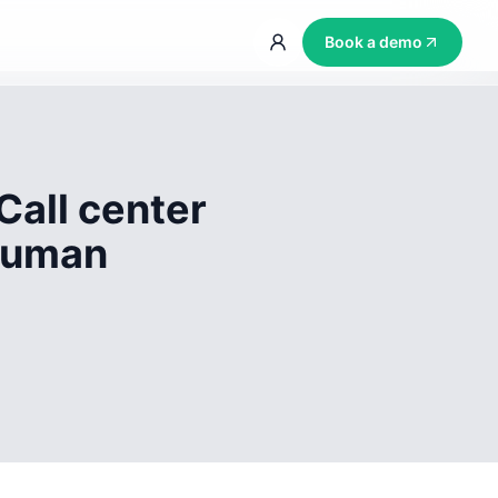
Book a demo
Call center
 human