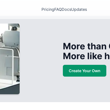
Pricing
FAQ
Docs
Updates
More than 
More like
Create Your Own