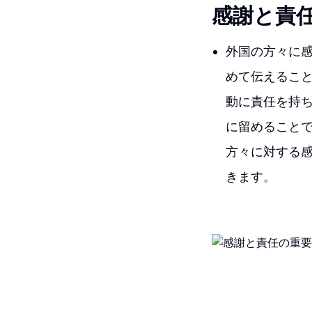
感謝と責
外国の方々に
めて伝えるこ
動に責任を持
に留めること
方々に対する
きます。