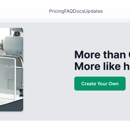
Pricing
FAQ
Docs
Updates
More than 
More like
Create Your Own