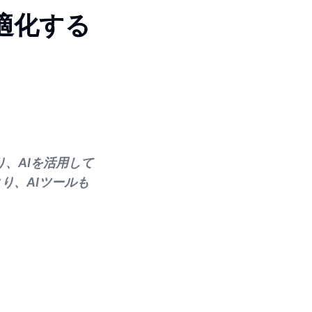
最適化する
り、AIを活用して
り、AIツールも