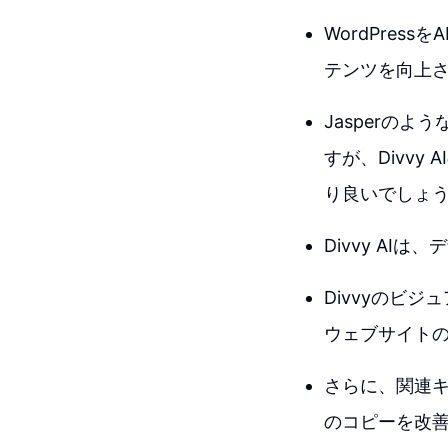
WordPre
テンツを向上
Jasperの
すが、Divvy
り良いでしょ
Divvy A
Divvyのビ
ウェブサイト
さらに、関連
のコピーを改