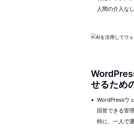
人間の介入な
WordP
せるため
WordPre
回答できる管理
特に、一人で