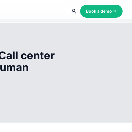
Book a demo
Call center
 human