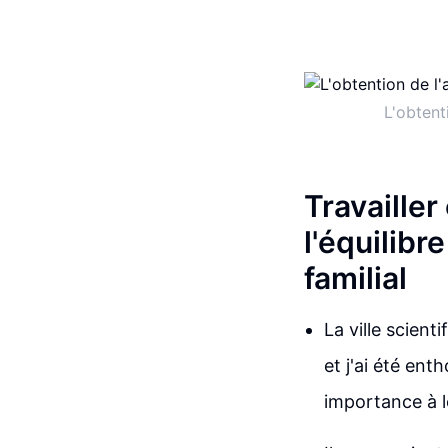
L'obtent
Travaille
l'équilibr
familial
La ville scient
et j'ai été en
importance à le