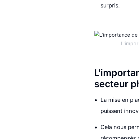
surpris.
L'impor
L'importan
secteur 
La mise en pla
puissent innov
Cela nous perm
récompensés pa