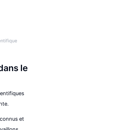
ntifique
dans le
entifiques
nte.
econnus et
aillons.