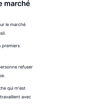
le marché
sur le marché
sil.
s premiers
personne refuser
pe.
che qui m'est
travaillent avec