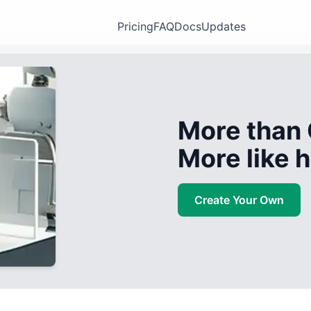
Pricing
FAQ
Docs
Updates
More than 
More like
Create Your Own