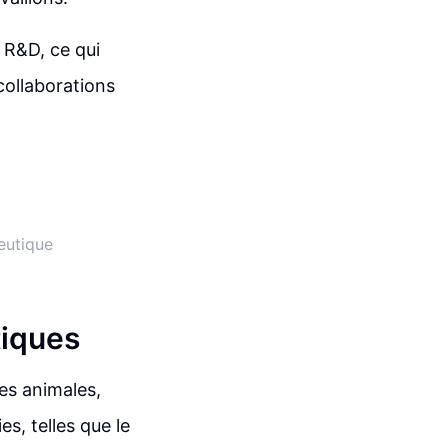
 R&D, ce qui
collaborations
eutique
tiques
es animales,
s, telles que le