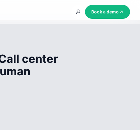
Book a demo
Call center
 human