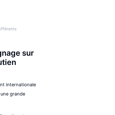
ifférents
gnage sur
utien
ent internationale
t une grande