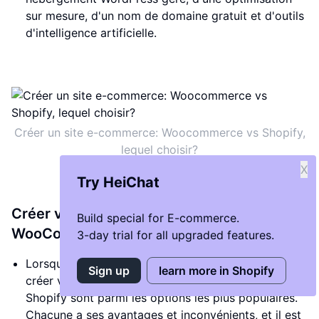
sur mesure, d'un nom de domaine gratuit et d'outils
d'intelligence artificielle.
Créer un site e-commerce: Woocommerce vs Shopify,
lequel choisir?
X
Try HeiChat
Créer votre boutique en ligne :
Build special for E-commerce.
WooCommerce vs Shopify
3-day trial for all upgraded features.
Lorsqu'il s'agit de choisir la plateforme idéale pour
Sign up
learn more in Shopify
créer votre boutique en ligne, WooCommerce et
Shopify sont parmi les options les plus populaires.
Chacune a ses avantages et inconvénients, et il est