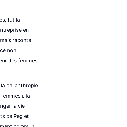
s, fut la
ntreprise en
rmais raconté
ace non
aveur des femmes
la philanthropie.
x femmes à la
nger la vie
ts de Peg et
agement commun