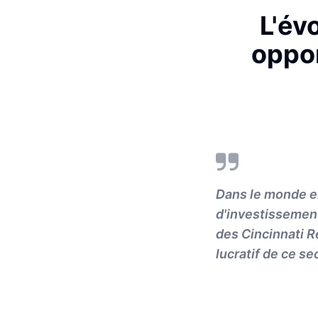
L'év
oppor
Dans le monde en
d'investissement
des Cincinnati Re
lucratif de ce s