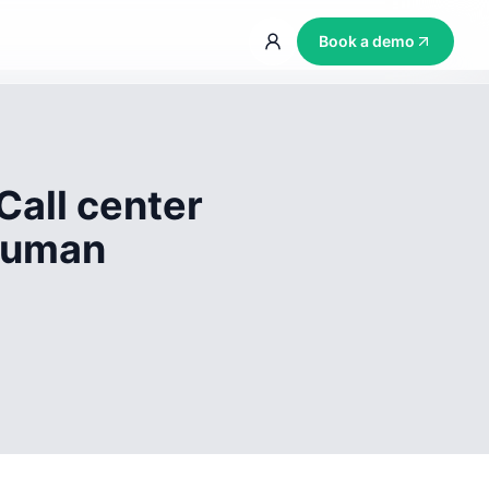
Book a demo
Call center
 human