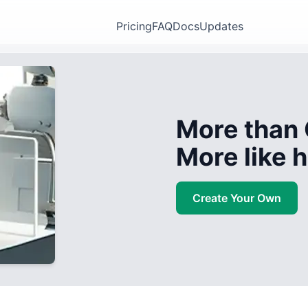
Pricing
FAQ
Docs
Updates
More than 
More like
Create Your Own