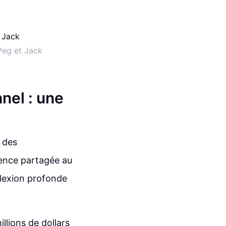
Peg et Jack
nel : une
t des
ience partagée au
flexion profonde
llions de dollars