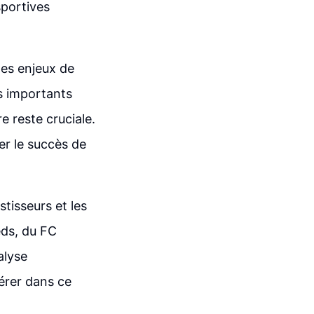
sportives
des enjeux de
ts importants
re reste cruciale.
er le succès de
stisseurs et les
eds, du FC
alyse
pérer dans ce