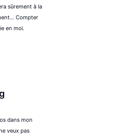
vera sûrement à la
ment... Compter
ée en moi.
ng
haos dans mon
 ne veux pas