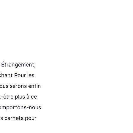
le Étrangement,
chant Pour les
nous serons enfin
t-être plus à ce
 comportons-nous
es carnets pour