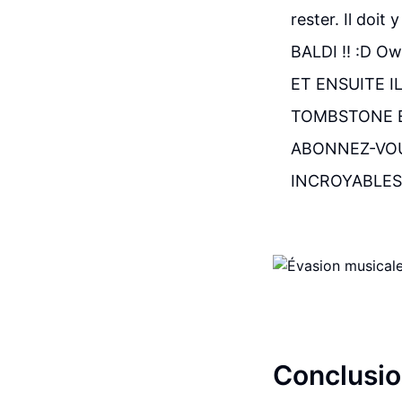
rester. Il doi
BALDI !! :D Ow
ET ENSUITE I
TOMBSTONE ET
ABONNEZ-VOU
INCROYABLES !!
Conclusio