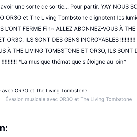
t y avoir une sorte de sortie... Pour partir. YAY NOU
O OR3O et The Living Tombstone clignotent les lumièr
LS L'ONT FERMÉ Fin~ ALLEZ ABONNEZ-VOUS À THE 
 OR3O, ILS SONT DES GENS INCROYABLES !!!!!!!!!!
S À THE LIVING TOMBSTONE ET OR3O, ILS SONT 
!!!!!!!! *La musique thématique s'éloigne au loin*
Évasion musicale avec OR3O et The Living Tombstone
n: