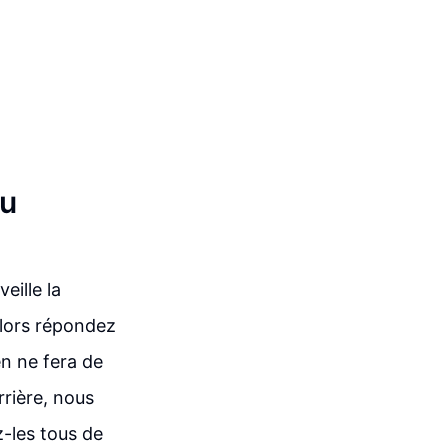
ou
eille la
alors répondez
n ne fera de
rrière, nous
z-les tous de