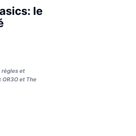
sics: le
é
 règles et
ec OR3O et The