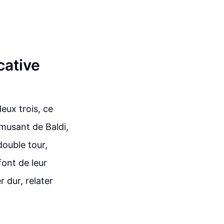
cative
eux trois, ce
amusant de Baldi,
double tour,
font de leur
 dur, relater