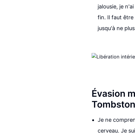
jalousie, je n'
fin. Il faut ê
jusqu'à ne plu
Évasion m
Tombsto
Je ne comprend
cerveau. Je sui