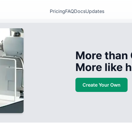
Pricing
FAQ
Docs
Updates
More than 
More like
Create Your Own