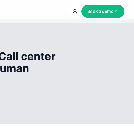
Book a demo
Call center
 human