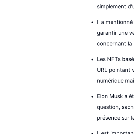
simplement d'u
Il a mentionné 
garantir une v
concernant la 
Les NFTs basé
URL pointant v
numérique mais
Elon Musk a ét
question, sach
présence sur l
Il est importa