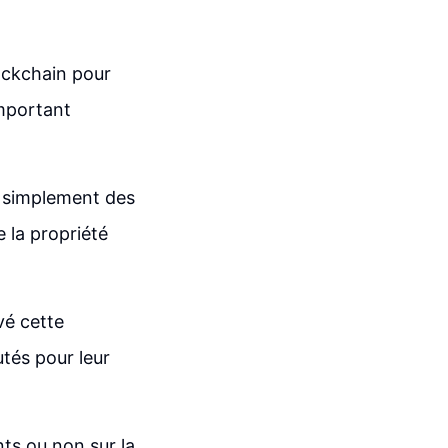
lockchain pour
important
t simplement des
 la propriété
vé cette
tés pour leur
nts ou non sur la