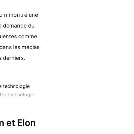
reum montre une
 la demande du
nfluentes comme
dans les médias
s derniers.
tte technologie
n et Elon