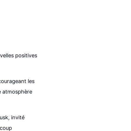
elles positives
ourageant les
ne atmosphère
usk, invité
ucoup