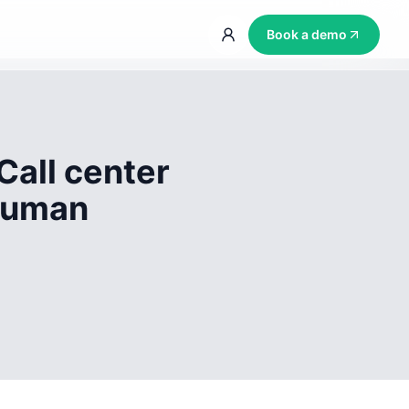
Book a demo
Call center
 human