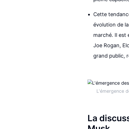
Cette tendance
évolution de l
marché. Il est
Joe Rogan, El
grand public, r
L'émergence de
La discus
Musk