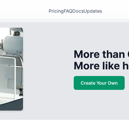
Pricing
FAQ
Docs
Updates
More than 
More like
Create Your Own