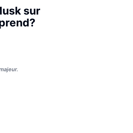
Musk sur
pprend?
 majeur.