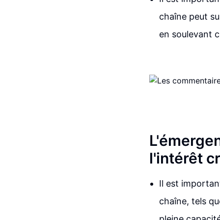
chaîne peut su
en soulevant c
L'émergen
l'intérêt 
Il est importa
chaîne, tels q
pleine capacit