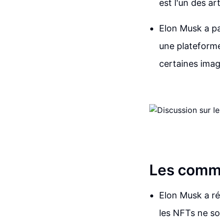
est l'un des a
Elon Musk a pa
une plateforme
certaines imag
Les comme
Elon Musk a r
les NFTs ne son