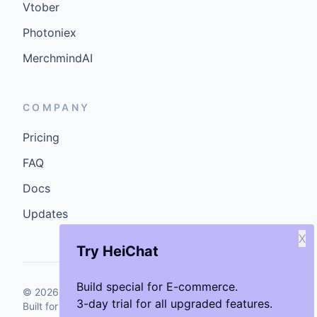
Vtober
Photoniex
MerchmindAI
COMPANY
Pricing
FAQ
Docs
Updates
X
Try HeiChat
Build special for E-commerce.
©
2026
GenCybers Inc. All rights reserved.
3-day trial for all upgraded features.
Built for storefronts that want faster answers and cleaner