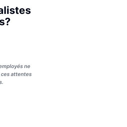
listes
s?
x employés ne
 ces attentes
s.