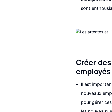
sont enthousias
Créer des
employés
Il est importa
nouveaux emplo
pour gérer ces 
les nouveaux 