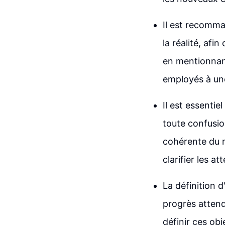
Il est recomma
la réalité, af
en mentionnant
employés à une
Il est essentie
toute confusio
cohérente du m
clarifier les at
La définition d
progrès attend
définir ces obj