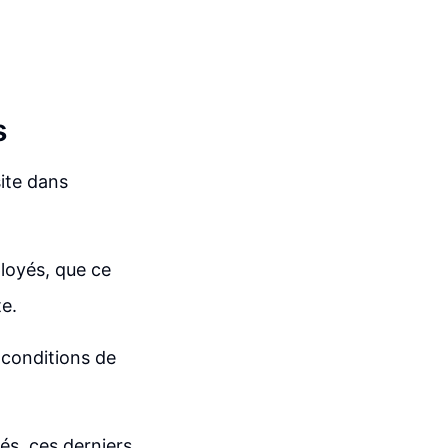
s
site dans
ployés, que ce
te.
 conditions de
és, ces derniers