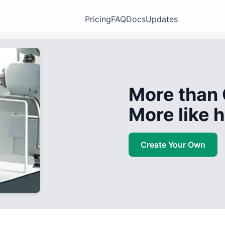
Pricing
FAQ
Docs
Updates
More than 
More like
Create Your Own