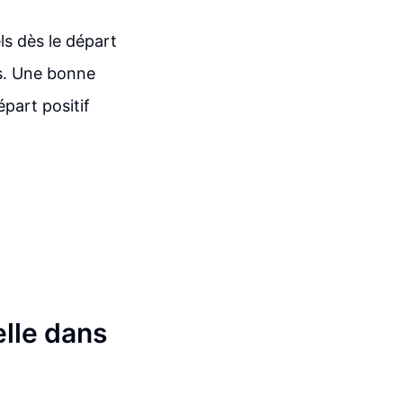
els dès le départ
és. Une bonne
épart positif
lle dans