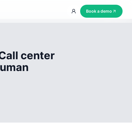
Book a demo
Call center
 human