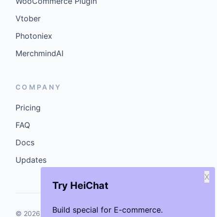
WooCommerce Plugin
Vtober
Photoniex
MerchmindAI
COMPANY
Pricing
FAQ
Docs
Updates
X
Try HeiChat
Build special for E-commerce.
©
2026
GenCybers Inc. All rights reserved.