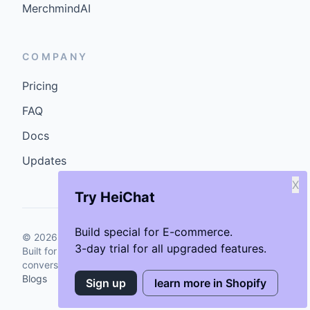
MerchmindAI
COMPANY
Pricing
FAQ
Docs
Updates
X
Try HeiChat
Build special for E-commerce.
©
2026
GenCybers Inc. All rights reserved.
3-day trial for all upgraded features.
Built for storefronts that want faster answers and cleaner
conversions.
Blogs
Sign up
learn more in Shopify