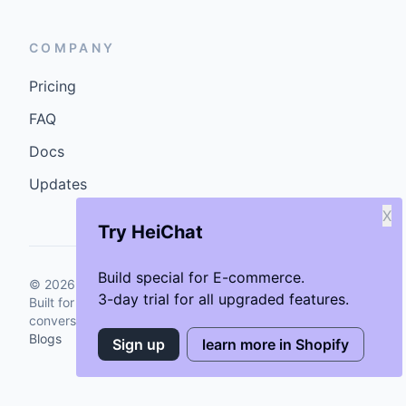
COMPANY
Pricing
FAQ
Docs
Updates
X
Try HeiChat
Build special for E-commerce.
©
2026
GenCybers Inc. All rights reserved.
3-day trial for all upgraded features.
Built for storefronts that want faster answers and cleaner
conversions.
Blogs
Sign up
learn more in Shopify