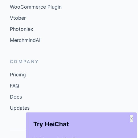
WooCommerce Plugin
Vtober
Photoniex
MerchmindAI
COMPANY
Pricing
FAQ
Docs
Updates
X
Try HeiChat