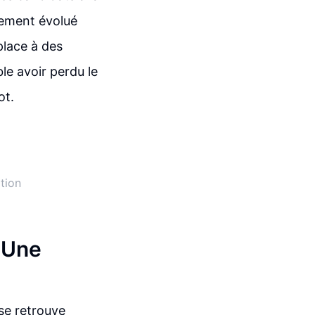
lement évolué
place à des
le avoir perdu le
ot.
tion
 Une
se retrouve