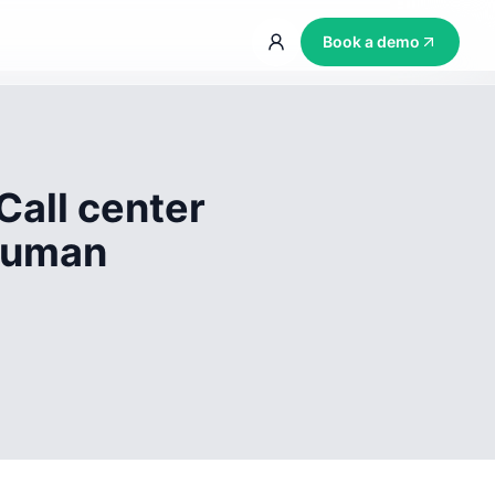
Book a demo
Call center
 human