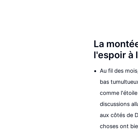
La montée
l'espoir à
Au fil des moi
bas tumultueux.
comme l'étoile
discussions al
aux côtés de D
choses ont bi