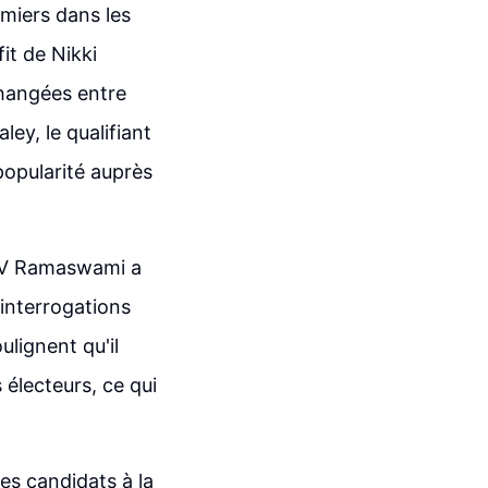
miers dans les
it de Nikki
changées entre
ey, le qualifiant
popularité auprès
e V Ramaswami a
 interrogations
ulignent qu'il
 électeurs, ce qui
es candidats à la