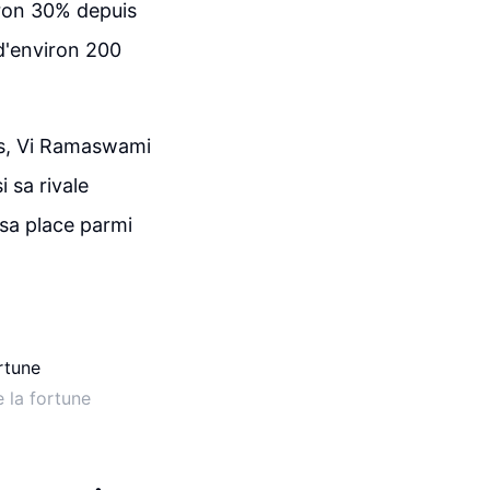
iron 30% depuis
 d'environ 200
es, Vi Ramaswami
 sa rivale
 sa place parmi
 la fortune