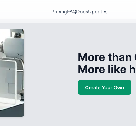
Pricing
FAQ
Docs
Updates
More than 
More like
Create Your Own