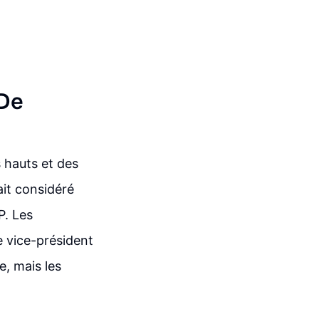
 De
s hauts et des
ait considéré
P. Les
e vice-président
e, mais les