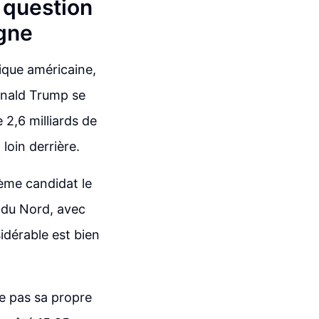
e question
gne
ique américaine,
Donald Trump se
 2,6 milliards de
loin derrière.
ième candidat le
 du Nord, avec
idérable est bien
ce pas sa propre