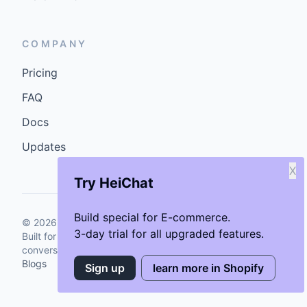
COMPANY
Pricing
FAQ
Docs
Updates
X
Try HeiChat
Build special for E-commerce.
©
2026
GenCybers Inc. All rights reserved.
3-day trial for all upgraded features.
Built for storefronts that want faster answers and cleaner
conversions.
Blogs
Sign up
learn more in Shopify