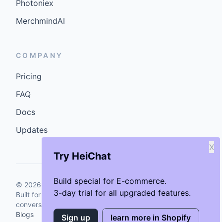
Photoniex
MerchmindAI
COMPANY
Pricing
FAQ
Docs
Updates
X
Try HeiChat
Build special for E-commerce.
©
2026
GenCybers Inc. All rights reserved.
3-day trial for all upgraded features.
Built for storefronts that want faster answers and cleaner
conversions.
Blogs
Sign up
learn more in Shopify