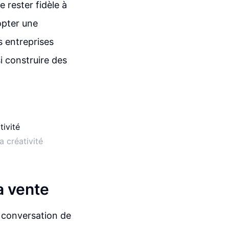
e rester fidèle à
opter une
s entreprises
i construire des
a créativité
a vente
e conversation de