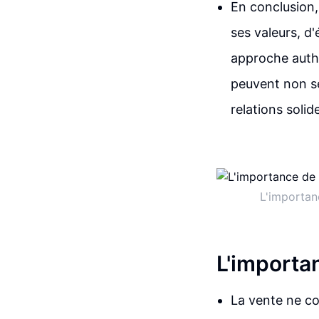
En conclusion, 
ses valeurs, d
approche authe
peuvent non se
relations solid
L'importanc
L'importa
La vente ne co