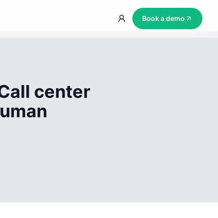
Book a demo
Call center
 human