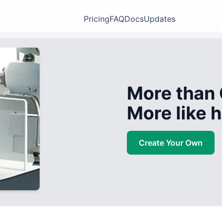
Pricing
FAQ
Docs
Updates
More than 
More like
Create Your Own