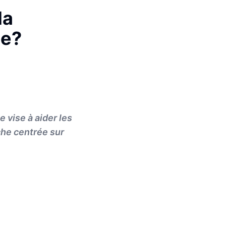
la
te?
 vise à aider les
oche centrée sur