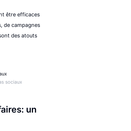
nt être efficaces
ires, de campagnes
 sont des atouts
as sociaux
faires: un