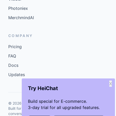
Photoniex
MerchmindAI
COMPANY
Pricing
FAQ
Docs
Updates
X
Try HeiChat
Build special for E-commerce.
©
2026
GenCybers Inc. All rights reserved.
3-day trial for all upgraded features.
Built for storefronts that want faster answers and cleaner
conversions.