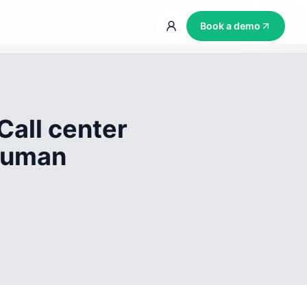
Book a demo
Call center
 human