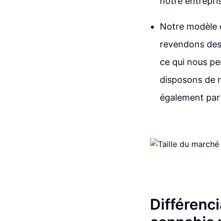
notre entrepris
Notre modèle c
revendons des 
ce qui nous pe
disposons de n
également part
Différenc