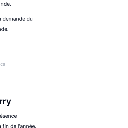
ande.
 la demande du
nde.
cal
rry
présence
 fin de l'année.