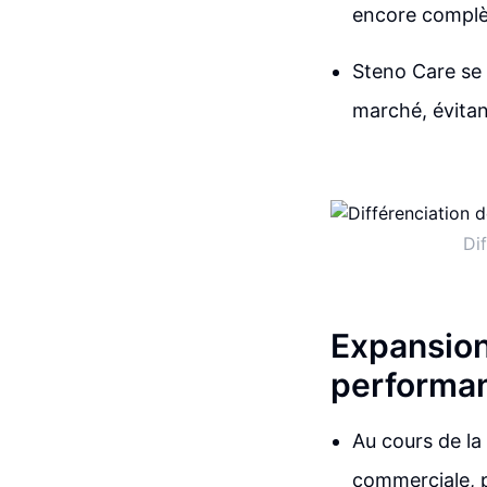
encore complèt
Steno Care se 
marché, évitan
Di
Expansion
performan
Au cours de la
commerciale, p