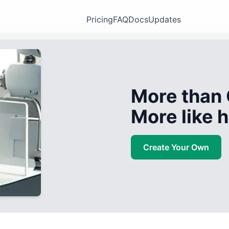
Pricing
FAQ
Docs
Updates
More than 
More like
Create Your Own