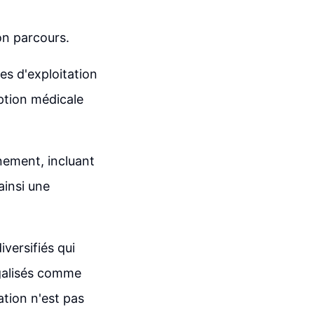
on parcours.
es d'exploitation
ption médicale
nement, incluant
ainsi une
versifiés qui
galisés comme
ation n'est pas