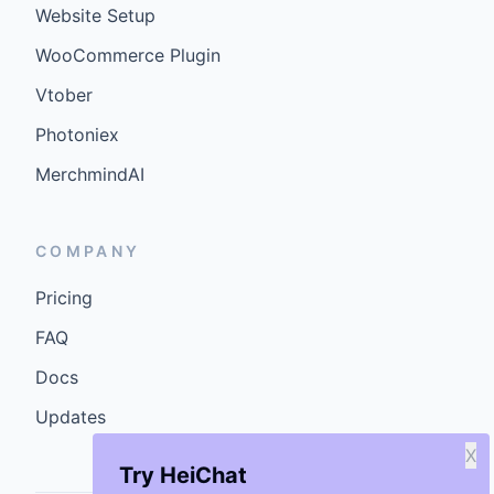
Website Setup
WooCommerce Plugin
Vtober
Photoniex
MerchmindAI
COMPANY
Pricing
FAQ
Docs
Updates
X
Try HeiChat