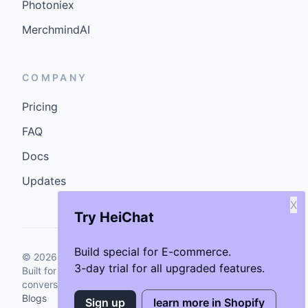
Photoniex
MerchmindAI
COMPANY
Pricing
FAQ
Docs
Updates
X
Try HeiChat
Build special for E-commerce.
©
2026
GenCybers Inc. All rights reserved.
3-day trial for all upgraded features.
Built for storefronts that want faster answers and cleaner
conversions.
Blogs
Sign up
learn more in Shopify