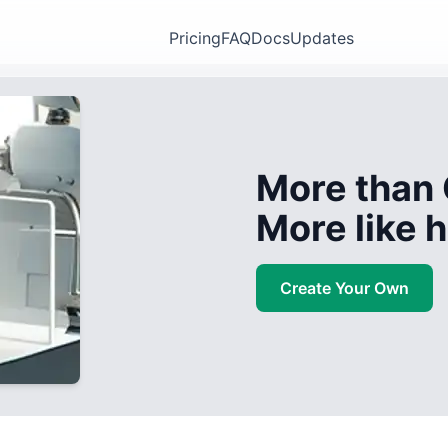
Pricing
FAQ
Docs
Updates
More than 
More like
Create Your Own