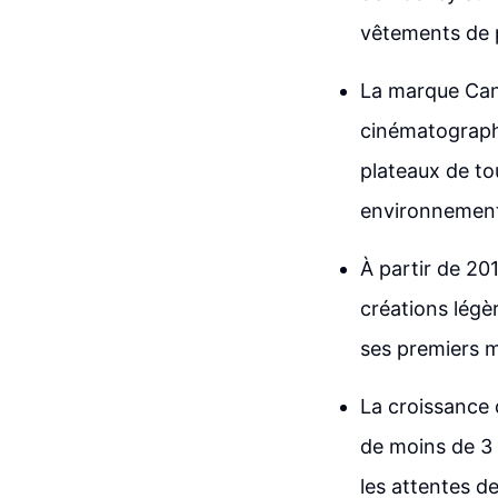
vêtements de p
La marque Cana
cinématographiq
plateaux de to
environnement
À partir de 20
créations légè
ses premiers 
La croissance d
de moins de 3 m
les attentes d