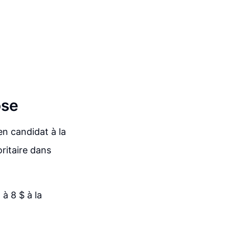
ose
en candidat à la
ritaire dans
à 8 $ à la