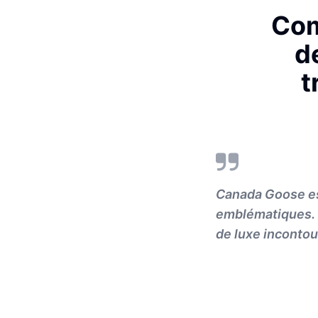
Com
d
t
Canada Goose es
emblématiques. 
de luxe incontou