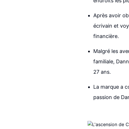
endroits les pl
Après avoir ob
écrivain et vo
financière.
Malgré les ave
familiale, Dan
27 ans.
La marque a co
passion de Dan