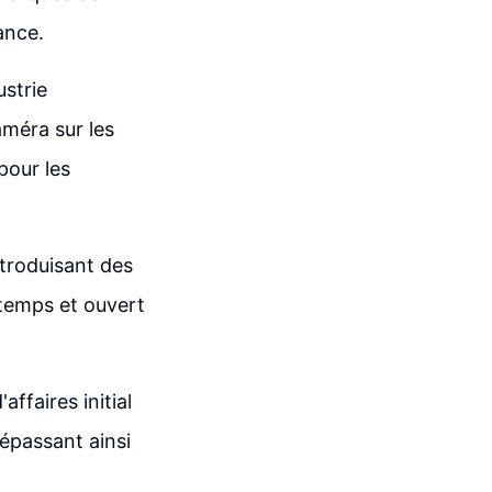
ance.
strie
améra sur les
pour les
troduisant des
ntemps et ouvert
affaires initial
dépassant ainsi