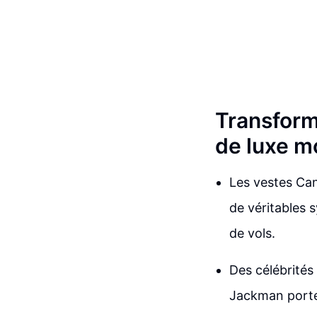
Transform
de luxe m
Les vestes Can
de véritables 
de vols.
Des célébrité
Jackman port