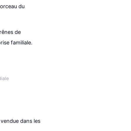
morceau du
 rênes de
ise familiale.
iale
 vendue dans les