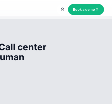
Book a demo
Call center
 human