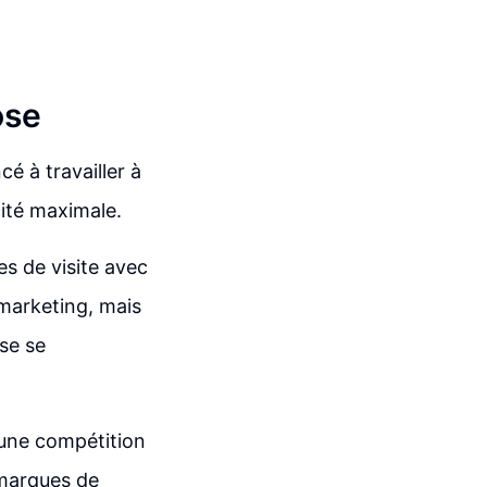
ose
 à travailler à
cité maximale.
tes de visite avec
 marketing, mais
se se
 une compétition
 marques de