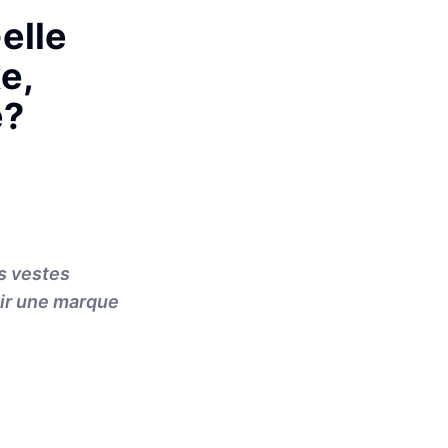
elle
e,
e?
s vestes
ir une marque