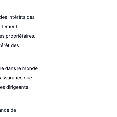
des intérêts des
ectement
es propriétaires.
ntérêt des
ale dans le monde
l'assurance que
les dirigeants
nance de