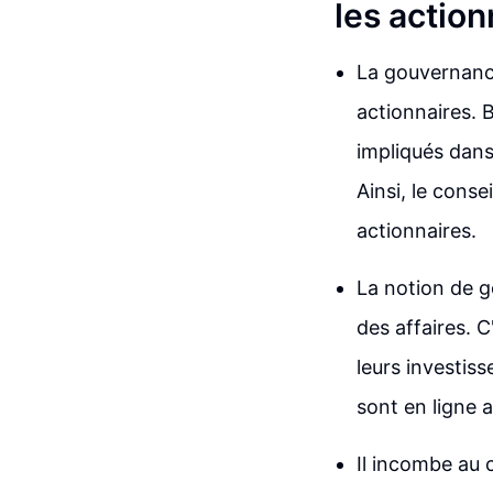
les action
La gouvernance
actionnaires. 
impliqués dans 
Ainsi, le conse
actionnaires.
La notion de g
des affaires. C
leurs investis
sont en ligne a
Il incombe au 