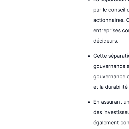
par le conseil 
actionnaires. 
entreprises co
décideurs.
Cette séparati
gouvernance si
gouvernance d'
et la durabilit
En assurant un
des investisse
également cont