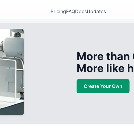
Pricing
FAQ
Docs
Updates
More than 
More like
Create Your Own