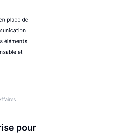
en place de
mmunication
ces éléments
nsable et
ffaires
rise pour