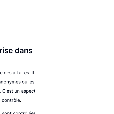
rise dans
des affaires. Il
s anonymes ou les
s. C'est un aspect
t contrôle.
es sont contrôlées