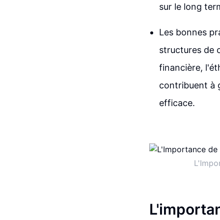
sur le long ter
Les bonnes pra
structures de 
financière, l'é
contribuent à 
efficace.
L'Impo
L'importa