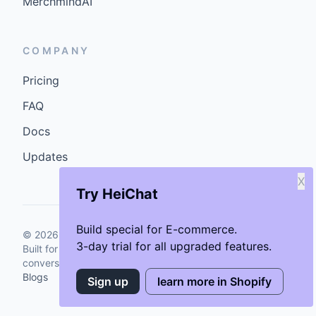
MerchmindAI
COMPANY
Pricing
FAQ
Docs
Updates
X
Try HeiChat
Build special for E-commerce.
©
2026
GenCybers Inc. All rights reserved.
3-day trial for all upgraded features.
Built for storefronts that want faster answers and cleaner
conversions.
Blogs
Sign up
learn more in Shopify