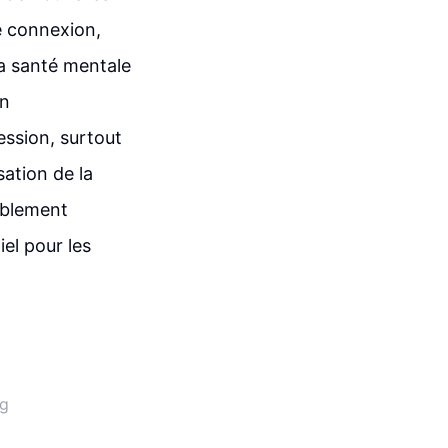
e connexion,
la santé mentale
in
ession, surtout
sation de la
ablement
iel pour les
ng