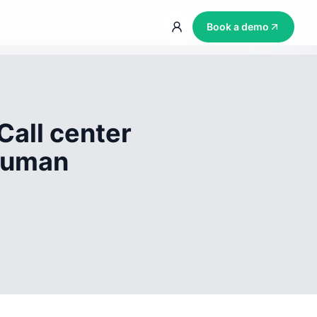
Book a demo
Call center
 human