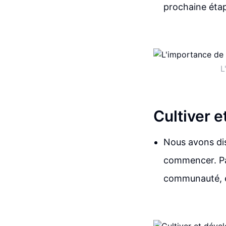
prochaine éta
L
Cultiver 
Nous avons di
commencer. Pa
communauté, en