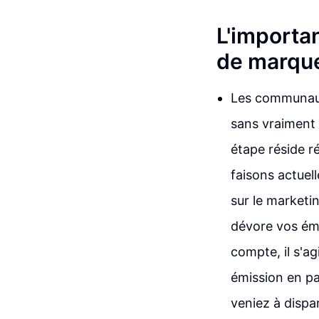
L'importa
de marqu
Les communauté
sans vraiment s
étape réside r
faisons actuel
sur le marketi
dévore vos émis
compte, il s'ag
émission en par
veniez à dispara