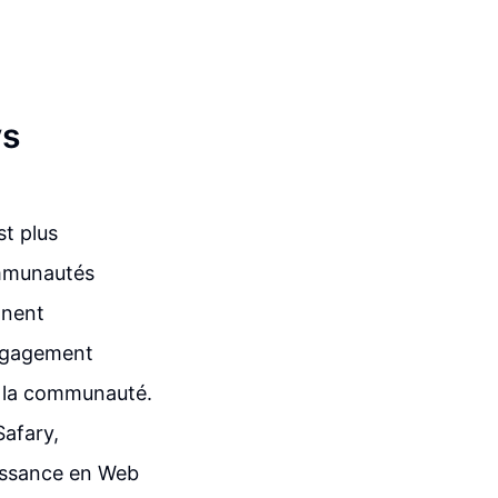
vs
st plus
ommunautés
ônent
engagement
de la communauté.
Safary,
oissance en Web