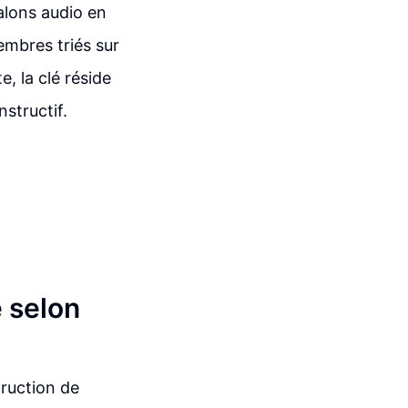
alons audio en
embres triés sur
, la clé réside
structif.
 selon
ruction de