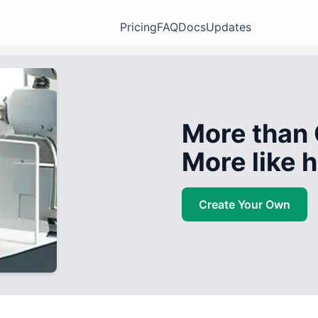
Pricing
FAQ
Docs
Updates
More than 
More like
Create Your Own