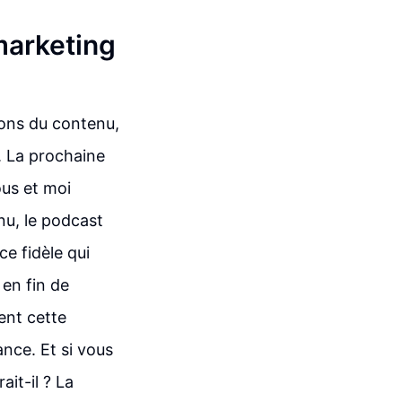
marketing
ions du contenu,
s. La prochaine
ous et moi
nu, le podcast
e fidèle qui
 en fin de
ment cette
ance. Et si vous
ait-il ? La