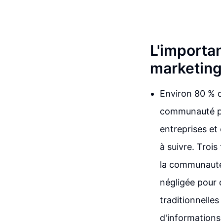
L'importa
marketin
Environ 80 % d
communauté pou
entreprises et 
à suivre. Troi
la communauté
négligée pour 
traditionnelle
d'informations