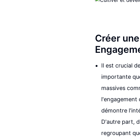
Créer une
Engagem
Il est crucial 
importante que
massives comm
l'engagement c
démontre l'int
D'autre part, 
regroupant que