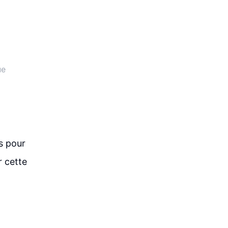
ue
s pour
 cette