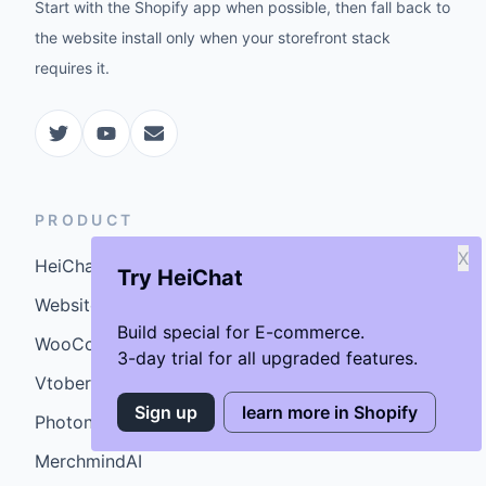
Start with the Shopify app when possible, then fall back to
the website install only when your storefront stack
requires it.
PRODUCT
X
HeiChat for Shopify
Try HeiChat
Website Setup
Build special for E-commerce.
WooCommerce Plugin
3-day trial for all upgraded features.
Vtober
Sign up
learn more in Shopify
Photoniex
MerchmindAI