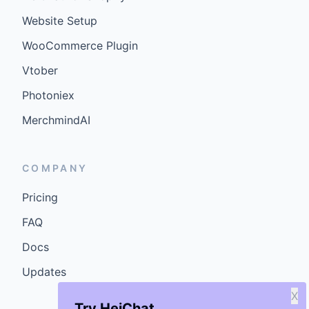
Website Setup
WooCommerce Plugin
Vtober
Photoniex
MerchmindAI
COMPANY
Pricing
FAQ
Docs
Updates
X
Try HeiChat