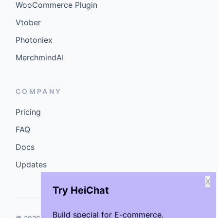
WooCommerce Plugin
Vtober
Photoniex
MerchmindAI
COMPANY
Pricing
FAQ
Docs
Updates
X
Try HeiChat
Build special for E-commerce.