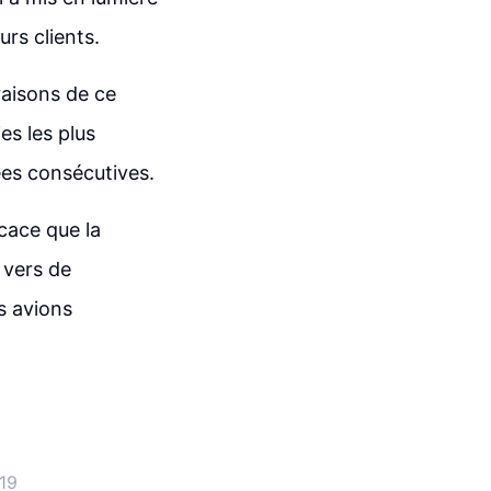
rs clients.
aisons de ce
es les plus
ées consécutives.
cace que la
 vers de
s avions
-19