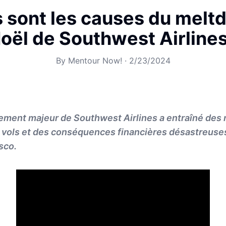
s sont les causes du melt
oël de Southwest Airline
By
Mentour Now!
·
2/23/2024
ment majeur de Southwest Airlines a entraîné des m
e vols et des conséquences financières désastreuse
sco.