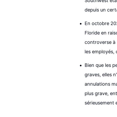
Southwest éta
depuis un cert
En octobre 202
Floride en rai
controverse à 
les employés, 
Bien que les p
graves, elles 
annulations ma
plus grave, en
sérieusement 