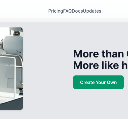
Pricing
FAQ
Docs
Updates
More than 
More like
Create Your Own