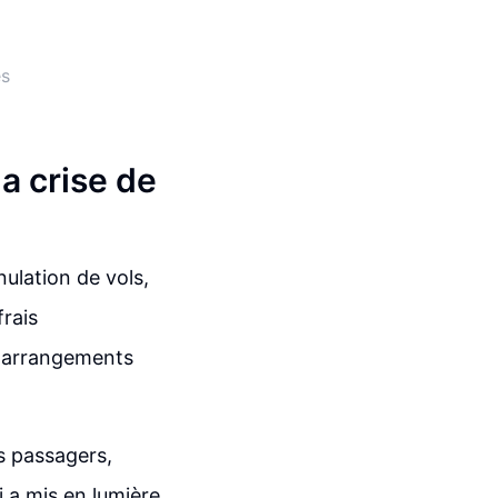
es
a crise de
nulation de vols,
rais
es arrangements
es passagers,
i a mis en lumière