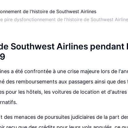
e pire dysfonctionnement de l'histoire de Southwest Airlin
de Southwest Airlines pendant l
19
ines a été confrontée à une crise majeure lors de l'an
îné des remboursements aux passagers ainsi que des f
s pour les hôtels, les voitures de location et d'autr
rnatifs.
nt des menaces de poursuites judiciaires de la part d
ir reçu que des crédits pour leurs vols annulés, ce qu