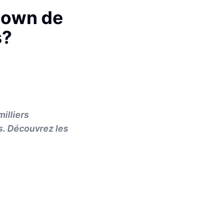
down de
s?
illiers
s. Découvrez les