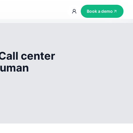
Book a demo
Call center
 human