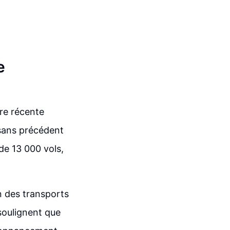
e
re récente
 sans précédent
de 13 000 vols,
 des transports
soulignent que