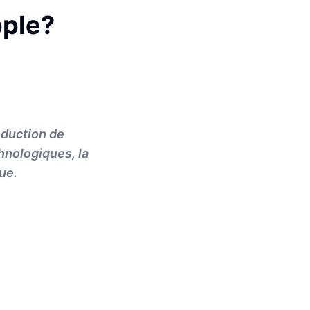
pple?
oduction de
hnologiques, la
ue.