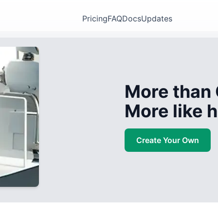
Pricing
FAQ
Docs
Updates
More than 
More like
Create Your Own