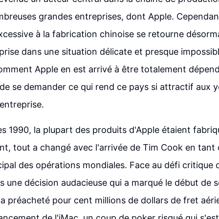
mbreuses grandes entreprises, dont Apple. Cependant
essive à la fabrication chinoise se retourne désorm
eprise dans une situation délicate et presque impossib
mment Apple en est arrivé à être totalement dépenda
l de se demander ce qui rend ce pays si attractif aux 
'entreprise.
s 1990, la plupart des produits d'Apple étaient fabri
t, tout a changé avec l'arrivée de Tim Cook en tant 
ipal des opérations mondiales. Face au défi critique d
s une décision audacieuse qui a marqué le début de 
l a préacheté pour cent millions de dollars de fret aér
 lancement de l'iMac, un coup de poker risqué qui s'es