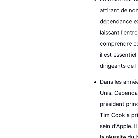
attirant de no
dépendance exc
laissant l'entr
comprendre co
il est essentie
dirigeants de l
Dans les année
Unis. Cependan
président princ
Tim Cook a pri
sein d'Apple. I
la réussite du