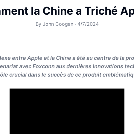
ent la Chine a Triché A
By
John Coogan
·
4/7/2024
lexe entre Apple et la Chine a été au centre de la pr
tenariat avec Foxconn aux dernières innovations tec
rôle crucial dans le succès de ce produit emblématiq