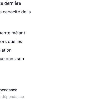
te dernière
a capacité de la
inante mêlant
ors que les
elation
ique dans son
 de dépendance