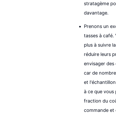
stratagème pou
davantage.
Prenons un exe
tasses à café.
plus à suivre 
réduire leurs 
envisager des 
car de nombreu
et l'échantillo
à ce que vous p
fraction du co
commande et c