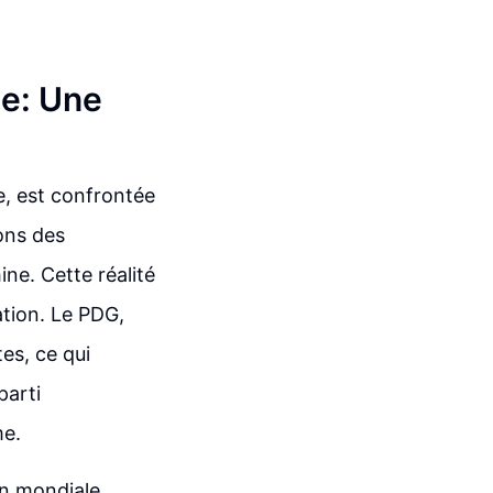
ne: Une
e, est confrontée
ions des
ine. Cette réalité
ation. Le PDG,
es, ce qui
parti
me.
on mondiale,