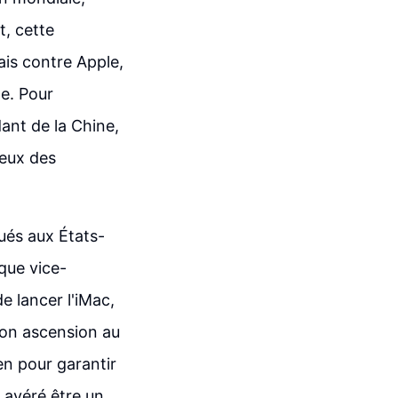
, cette
ais contre Apple,
le. Pour
nt de la Chine,
yeux des
qués aux États-
que vice-
e lancer l'iMac,
son ascension au
ien pour garantir
t avéré être un