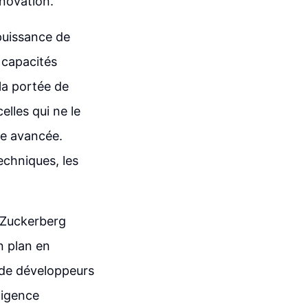
nnovation.
puissance de
s capacités
la portée de
elles qui ne le
ie avancée.
chniques, les
k Zuckerberg
n plan en
t de développeurs
lligence