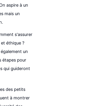
 On aspire à un
es mais un
n.
omment s'assurer
et éthique ?
e également un
es étapes pour
s qui guideront
ées des petits
nuent à montrer