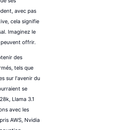
 de ses
édent, avec pas
ve, cela signifie
sal. Imaginez le
peuvent offrir.
btenir des
rmés, tels que
 sur l'avenir du
urraient se
28k, Llama 3.1
ons avec les
mpris AWS, Nvidia