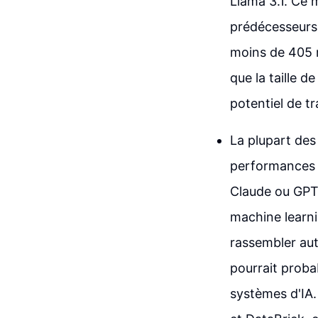
Llama 3.1. Ce 
prédécesseurs,
moins de 405 m
que la taille d
potentiel de t
La plupart des
performances c
Claude ou GPT.
machine learni
rassembler aut
pourrait proba
systèmes d'IA.