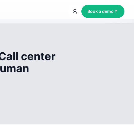
Book a demo
Call center
 human