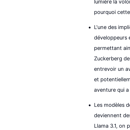
lumière la vol
pourquoi cette 
L'une des impli
développeurs e
permettant ai
Zuckerberg de
entrevoir un av
et potentielle
aventure qui a
Les modèles de 
deviennent des
Llama 3.1, on 