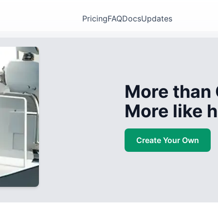
Pricing
FAQ
Docs
Updates
More than 
More like
Create Your Own