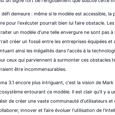
est un signe fort de l'engouement que suscite cette i
défi demeure : même si le modèle est accessible, la 
re pour l'exécuter pourrait bien lui faire obstacle. Le
traiter un modèle d'une telle envergure ne sont pas à 
rait créer un fossé entre les entreprises équipées et c
ntuant ainsi les inégalités dans l'accès à la technolog
r ceux qui parviennent à surmonter ces obstacles te
rraient être incommensurables.
ama 3.1 encore plus intriguant, c'est la vision de Mar
cosystème entourant ce modèle. Il est clair qu'il y a u
désir de créer une vaste communauté d'utilisateurs e
llaborer, innover et faire évoluer l'utilisation de l'inte