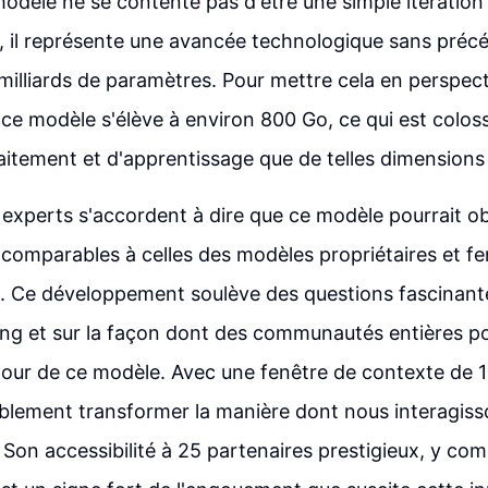
modèle ne se contente pas d'être une simple itération
 il représente une avancée technologique sans préc
illiards de paramètres. Pour mettre cela en perspecti
e ce modèle s'élève à environ 800 Go, ce qui est colos
raitement et d'apprentissage que de telles dimensions 
 experts s'accordent à dire que ce modèle pourrait o
omparables à celles des modèles propriétaires et fe
 Ce développement soulève des questions fascinantes
ng et sur la façon dont des communautés entières po
our de ce modèle. Avec une fenêtre de contexte de 1
blement transformer la manière dont nous interagiss
 Son accessibilité à 25 partenaires prestigieux, y co