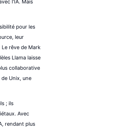
vec l'IA. Mais
ibilité pour les
urce, leur
 Le rêve de Mark
les Llama laisse
plus collaborative
 de Unix, une
 ; ils
iétaux. Avec
A, rendant plus