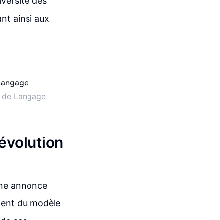
iversité des
ant ainsi aux
s de Langage
évolution
 une annonce
ement du modèle