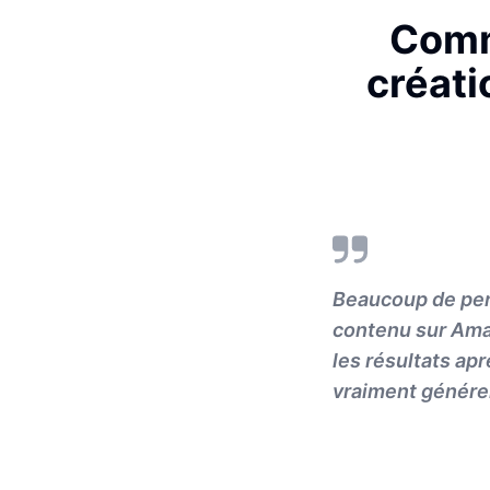
Comm
créati
Beaucoup de pers
contenu sur Amaz
les résultats ap
vraiment générer