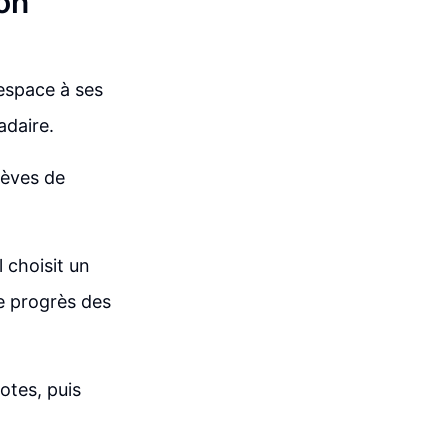
on
espace à ses
adaire.
lèves de
l choisit un
le progrès des
otes, puis