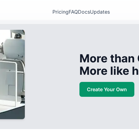
Pricing
FAQ
Docs
Updates
More than 
More like
Create Your Own