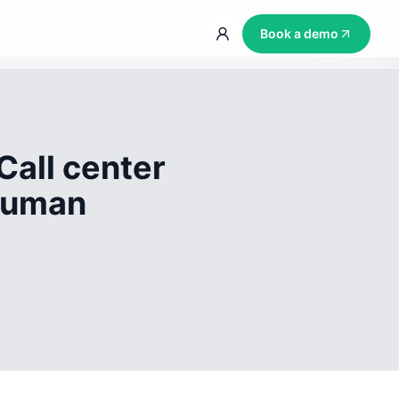
Book a demo
Call center
 human