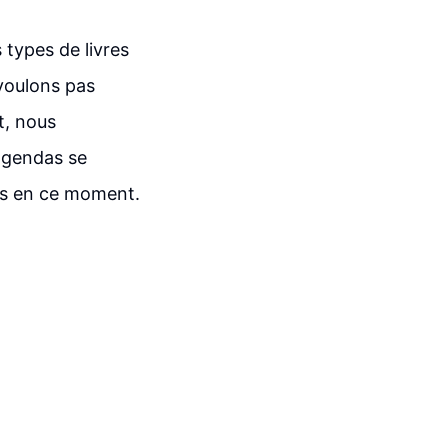
 types de livres
voulons pas
t, nous
 agendas se
ès en ce moment.