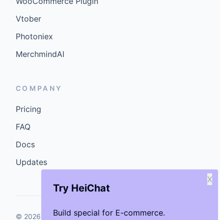
WooCommerce Plugin
Vtober
Photoniex
MerchmindAI
COMPANY
Pricing
FAQ
Docs
Updates
X
Try HeiChat
Build special for E-commerce.
©
2026
GenCybers Inc. All rights reserved.