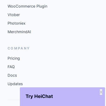
WooCommerce Plugin
Vtober
Photoniex
MerchmindAI
COMPANY
Pricing
FAQ
Docs
Updates
X
Try HeiChat